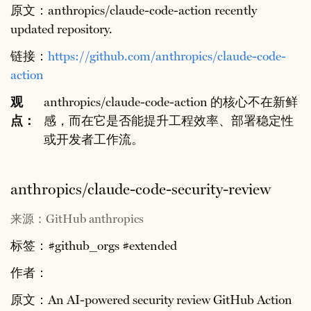
原文：anthropics/claude-code-action recently
updated repository.
链接：
https://github.com/anthropics/claude-code-
action
观
anthropics/claude-code-action 的核心不在新鲜
点：
感，而在它是否能提升工程效率、部署稳定性
或开发者工作流。
anthropics/claude-code-security-review
来源：GitHub anthropics
标签：#github_orgs #extended
作者：
原文：An AI-powered security review GitHub Action