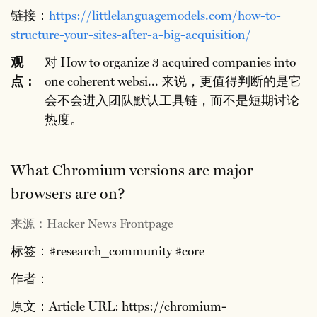
链接：
https://littlelanguagemodels.com/how-to-
structure-your-sites-after-a-big-acquisition/
观
对 How to organize 3 acquired companies into
点：
one coherent websi... 来说，更值得判断的是它
会不会进入团队默认工具链，而不是短期讨论
热度。
What Chromium versions are major
browsers are on?
来源：Hacker News Frontpage
标签：#research_community #core
作者：
原文：Article URL: https://chromium-