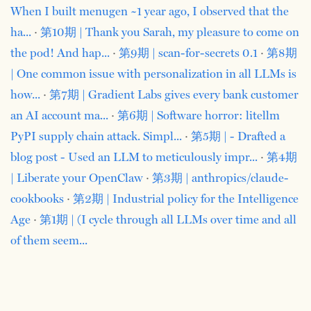
When I built menugen ~1 year ago, I observed that the
ha...
·
第10期 | Thank you Sarah, my pleasure to come on
the pod! And hap...
·
第9期 | scan-for-secrets 0.1
·
第8期
| One common issue with personalization in all LLMs is
how...
·
第7期 | Gradient Labs gives every bank customer
an AI account ma...
·
第6期 | Software horror: litellm
PyPI supply chain attack. Simpl...
·
第5期 | - Drafted a
blog post - Used an LLM to meticulously impr...
·
第4期
| Liberate your OpenClaw
·
第3期 | anthropics/claude-
cookbooks
·
第2期 | Industrial policy for the Intelligence
Age
·
第1期 | (I cycle through all LLMs over time and all
of them seem...