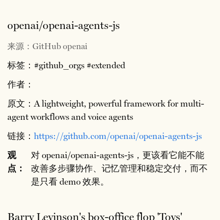
openai/openai-agents-js
来源：GitHub openai
标签：#github_orgs #extended
作者：
原文：A lightweight, powerful framework for multi-
agent workflows and voice agents
链接：
https://github.com/openai/openai-agents-js
观
对 openai/openai-agents-js，更该看它能不能
点：
改善多步骤协作、记忆管理和稳定交付，而不
是只看 demo 效果。
Barry Levinson's box-office flop 'Toys'