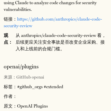
using Claude to analyze code changes for security
vulnerabilities.
链接：
https://github.com/anthropics/claude-code-
security-review
观
从 anthropics/claude-code-security-review 看，
点：
后续更应关注安全事故是否改变企业采购、接
入和上线前的合规门槛。
openai/plugins
来源：GitHub openai
标签：#github_orgs #extended
作者：
原文：OpenAI Plugins