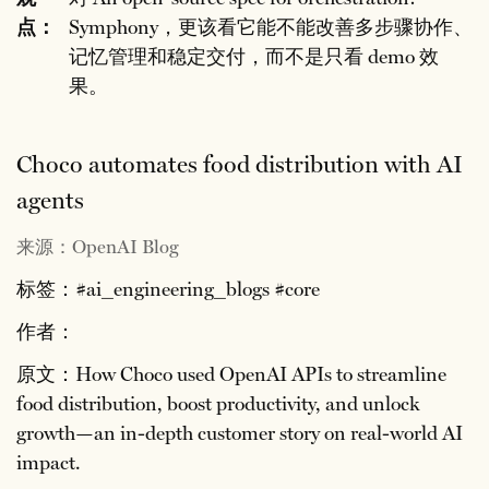
点：
Symphony，更该看它能不能改善多步骤协作、
记忆管理和稳定交付，而不是只看 demo 效
果。
Choco automates food distribution with AI
agents
来源：OpenAI Blog
标签：#ai_engineering_blogs #core
作者：
原文：How Choco used OpenAI APIs to streamline
food distribution, boost productivity, and unlock
growth—an in-depth customer story on real-world AI
impact.