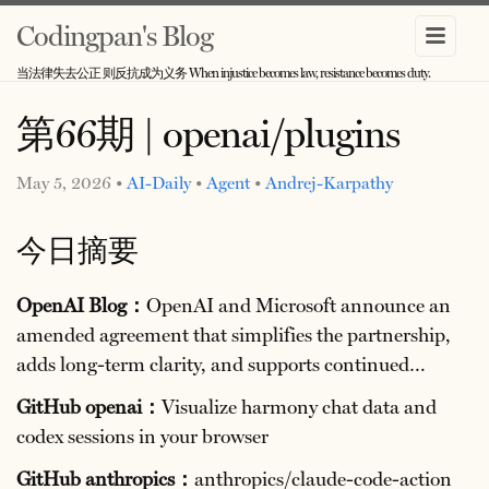
Codingpan's Blog
当法律失去公正 则反抗成为义务 When injustice becomes law, resistance becomes duty.
第66期 | openai/plugins
May 5, 2026 •
AI-Daily
•
Agent
•
Andrej-Karpathy
今日摘要
OpenAI Blog：
OpenAI and Microsoft announce an
amended agreement that simplifies the partnership,
adds long-term clarity, and supports continued…
GitHub openai：
Visualize harmony chat data and
codex sessions in your browser
GitHub anthropics：
anthropics/claude-code-action