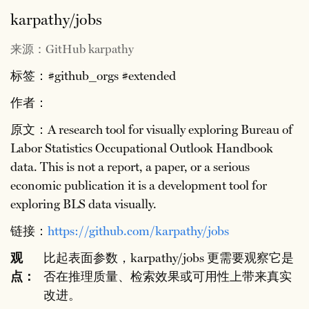
karpathy/jobs
来源：GitHub karpathy
标签：#github_orgs #extended
作者：
原文：A research tool for visually exploring Bureau of
Labor Statistics Occupational Outlook Handbook
data. This is not a report, a paper, or a serious
economic publication it is a development tool for
exploring BLS data visually.
链接：
https://github.com/karpathy/jobs
观
比起表面参数，karpathy/jobs 更需要观察它是
点：
否在推理质量、检索效果或可用性上带来真实
改进。