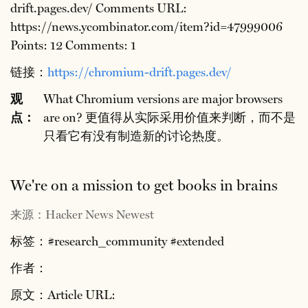
drift.pages.dev/ Comments URL:
https://news.ycombinator.com/item?id=47999006
Points: 12 Comments: 1
链接：
https://chromium-drift.pages.dev/
观
What Chromium versions are major browsers
点：
are on? 更值得从实际采用价值来判断，而不是
只看它有没有制造新的讨论热度。
We're on a mission to get books in brains
来源：Hacker News Newest
标签：#research_community #extended
作者：
原文：Article URL: