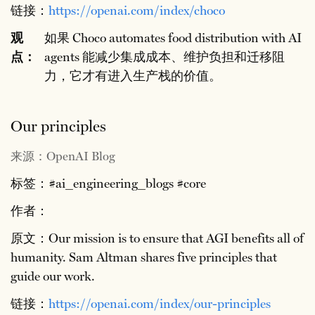
链接：
https://openai.com/index/choco
观
如果 Choco automates food distribution with AI
点：
agents 能减少集成成本、维护负担和迁移阻
力，它才有进入生产栈的价值。
Our principles
来源：OpenAI Blog
标签：#ai_engineering_blogs #core
作者：
原文：Our mission is to ensure that AGI benefits all of
humanity. Sam Altman shares five principles that
guide our work.
链接：
https://openai.com/index/our-principles