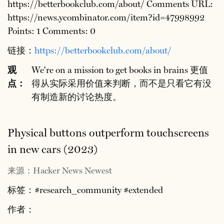
https://betterbookclub.com/about/ Comments URL:
https://news.ycombinator.com/item?id=47998992
Points: 1 Comments: 0
链接：
https://betterbookclub.com/about/
观
We're on a mission to get books in brains 更值
点：
得从实际采用价值来判断，而不是只看它有没
有制造新的讨论热度。
Physical buttons outperform touchscreens
in new cars (2023)
来源：Hacker News Newest
标签：#research_community #extended
作者：