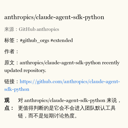
anthropics/claude-agent-sdk-python
来源：GitHub anthropics
标签：#github_orgs #extended
作者：
原文：anthropics/claude-agent-sdk-python recently
updated repository.
链接：
https://github.com/anthropics/claude-agent-
sdk-python
观
对 anthropics/claude-agent-sdk-python 来说，
点：
更值得判断的是它会不会进入团队默认工具
链，而不是短期讨论热度。