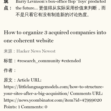
观
Barry Levinson's box-office flop 'Toys' predicted
点：
the future... 更值得从实际采用价值来判断，而
不是只看它有没有制造新的讨论热度。
How to organize 3 acquired companies into
one coherent website
来源：Hacker News Newest
标签：#research_community #extended
作者：
原文：Article URL:
https://littlelanguagemodels.com/how-to-structure-
your-sites-after-a-big-acquisition/ Comments URL:
https://news.ycombinator.com/item?id=47999020
Points: 1 Comments: 0