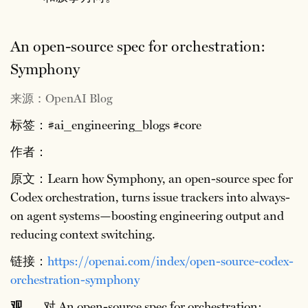
An open-source spec for orchestration:
Symphony
来源：OpenAI Blog
标签：#ai_engineering_blogs #core
作者：
原文：Learn how Symphony, an open-source spec for
Codex orchestration, turns issue trackers into always-
on agent systems—boosting engineering output and
reducing context switching.
链接：
https://openai.com/index/open-source-codex-
orchestration-symphony
观
对 An open-source spec for orchestration: