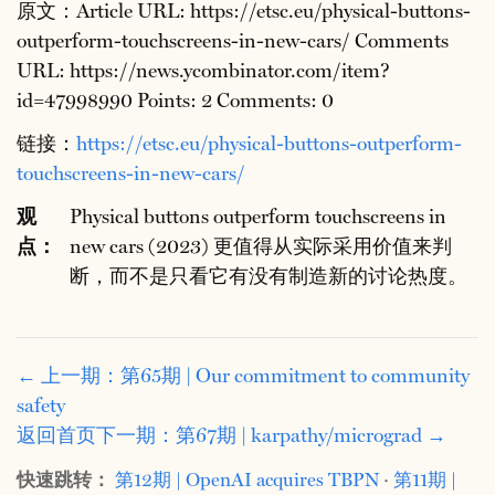
原文：Article URL: https://etsc.eu/physical-buttons-
outperform-touchscreens-in-new-cars/ Comments
URL: https://news.ycombinator.com/item?
id=47998990 Points: 2 Comments: 0
链接：
https://etsc.eu/physical-buttons-outperform-
touchscreens-in-new-cars/
观
Physical buttons outperform touchscreens in
点：
new cars (2023) 更值得从实际采用价值来判
断，而不是只看它有没有制造新的讨论热度。
← 上一期：第65期 | Our commitment to community
safety
返回首页
下一期：第67期 | karpathy/micrograd →
快速跳转：
第12期 | OpenAI acquires TBPN
·
第11期 |