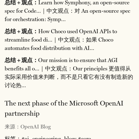
总结 + 观点：
Learn how Symphony, an open-source
spec for Code…｜中文观点：对 An open-source spec
for orchestration: Symp…
总结 + 观点：
How Choco used OpenAI APIs to
streamline food di…｜中文观点：如果 Choco
automates food distribution with AI…
总结 + 观点：
Our mission is to ensure that AGI
benefits all o…｜中文观点：Our principles 更值得从
实际采用价值来判断，而不是只看它有没有制造新的
讨论热…
The next phase of the Microsoft OpenAI
partnership
来源：OpenAI Blog
标签：#ai_engineering_blogs #core