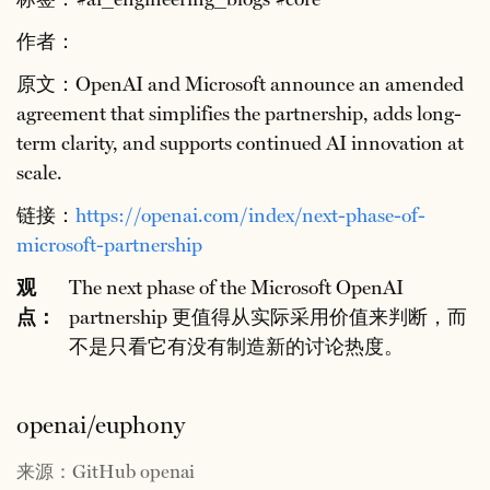
作者：
原文：OpenAI and Microsoft announce an amended
agreement that simplifies the partnership, adds long-
term clarity, and supports continued AI innovation at
scale.
链接：
https://openai.com/index/next-phase-of-
microsoft-partnership
观
The next phase of the Microsoft OpenAI
点：
partnership 更值得从实际采用价值来判断，而
不是只看它有没有制造新的讨论热度。
openai/euphony
来源：GitHub openai